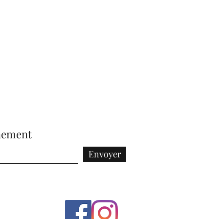
nement
Envoyer