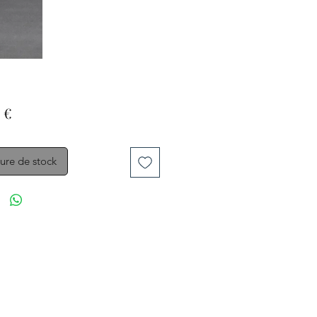
Prix
 €
ure de stock