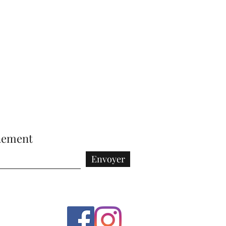
nement
Envoyer