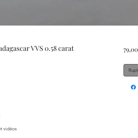
adagascar VVS 0.58 carat
79,00
Rupt
t
t vidéos