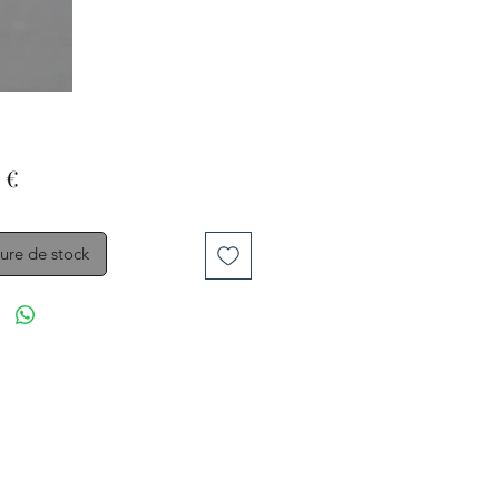
Prix
 €
ure de stock