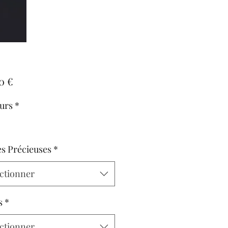
Prix
0 €
urs
*
es Précieuses
*
ctionner
s
*
ctionner