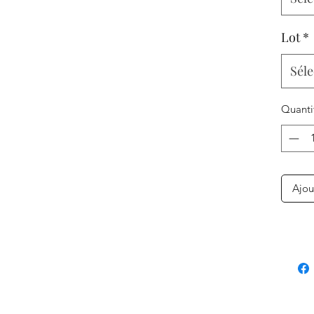
Lot
*
Séle
Quanti
Ajou