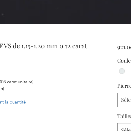
 VS de 1.15-1.20 mm 0.72 carat
921,0
Coule
8 carat unitaire)
Pierr
on)
Séle
ant la quantité
Taille
Séle