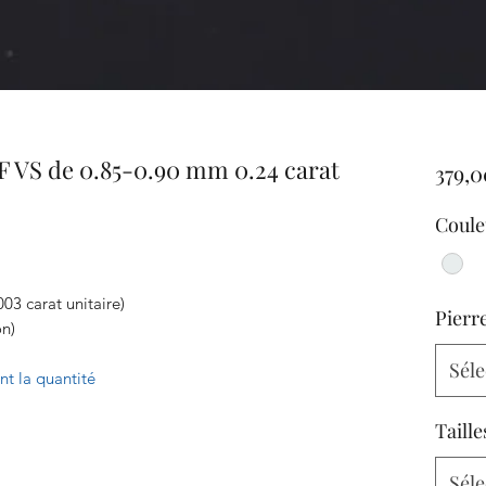
F VS de 0.85-0.90 mm 0.24 carat
379,0
Coule
3 carat unitaire)
Pierr
on)
Séle
ant la quantité
Taille
Séle