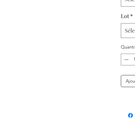
Lot
*
Séle
Quanti
Ajou