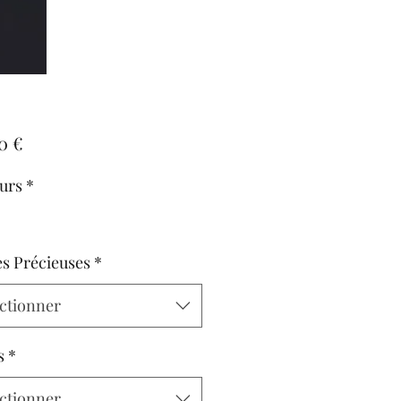
Prix
0 €
urs
*
es Précieuses
*
ctionner
s
*
ctionner