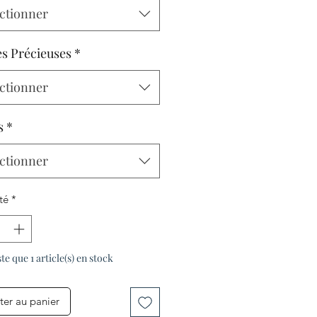
ctionner
es Précieuses
*
ctionner
s
*
ctionner
té
*
ste que 1 article(s) en stock
ter au panier