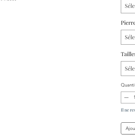
Séle
Pierr
Séle
Taille
Séle
Quanti
Il ne re
Ajou