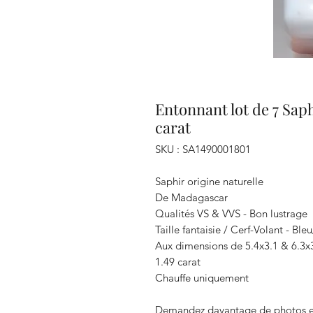
Entonnant lot de 7 Sap
carat
SKU : SA1490001801
Saphir origine naturelle
De Madagascar
Qualités VS & VVS - Bon lustrage
Taille fantaisie / Cerf-Volant - Ble
Aux dimensions de 5.4x3.1 & 6.3
1.49 carat
Chauffe uniquement
Demandez davantage de photos e