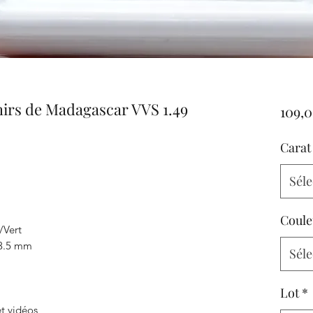
hirs de Madagascar VVS 1.49
109,0
Carat
Séle
Coule
u/Vert
x3.5 mm
Séle
Lot
*
t vidéos