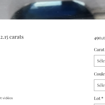
2.15 carats
490,
Carat
Séle
Coule
Séle
Lot
*
t vidéos