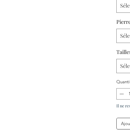
Séle
Pierr
Séle
Taille
Séle
Quanti
Il ne re
Ajou