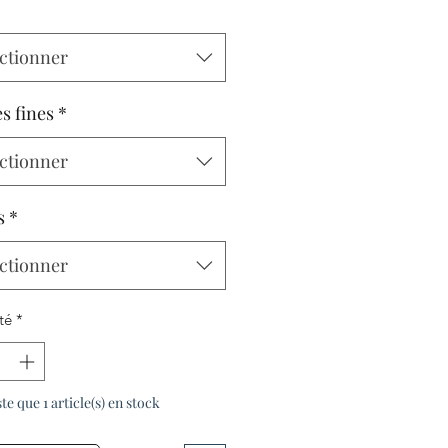
ctionner
s fines
*
ctionner
s
*
ctionner
té
*
ste que 1 article(s) en stock