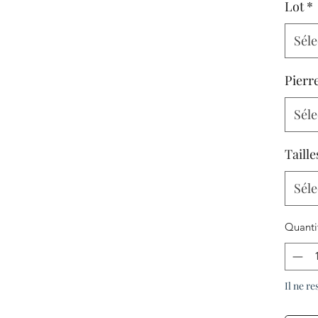
Lot
*
Séle
Pierre
Séle
Taille
Séle
Quanti
Il ne re