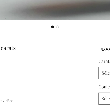
 carats
45,00
Carat
Séle
Coule
Séle
t vidéos